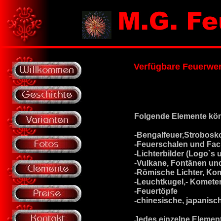
Verfügbare Feuerwe
Folgende Elemente kö
-Bengalfeuer,Strobosko
-Feuerschalen und Fac
-Lichterbilder (Logo`s 
-Vulkane, Fontänen u
-Römische Lichter, Ko
-Leuchtkugel,- Komete
-Feuertöpfe
-chinesische, japanisc
Jedes einzelne Element