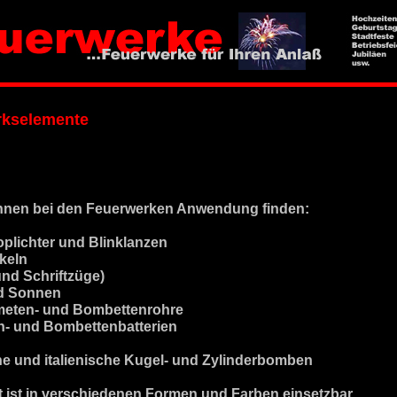
rkselemente
nnen bei den Feuerwerken Anwendung finden:
plichter und Blinklanzen
keln
und Schriftzüge)
nd Sonnen
meten- und Bombettenrohre
n- und Bombettenbatterien
he und italienische Kugel- und Zylinderbomben
 ist in verschiedenen Formen und Farben einsetzbar.